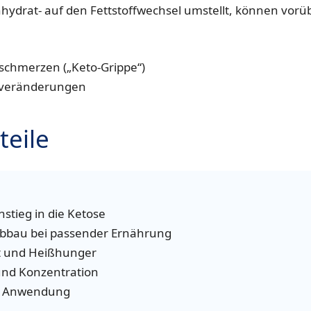
ydrat- auf den Fettstoffwechsel umstellt, können vorü
schmerzen („Keto-Grippe“)
sveränderungen
teile
nstieg in die Ketose
abbau bei passender Ernährung
it und Heißhunger
und Konzentration
he Anwendung